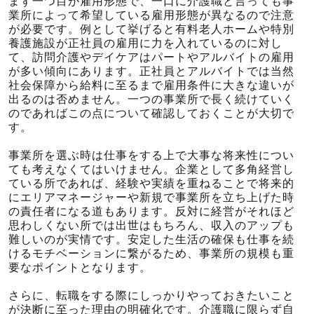
まず一つ目が雇用形態で、一口に介護職と言っても事
業所によって希望している雇用形態が異なるので注意
が必要です。例として挙げると有料老人ホームや特別
養護施設が正社員の雇用に力を入れているのに対し
て、訪問介護やデイケアはパートやアルバイトの雇用
が多い傾向にあります。正社員とアルバイトでは当然
社会保障から給料に至るまで雇用条件に大きな違いが
出るのは否めません。一つの事業所で長く続けていく
のであればこの点について確認しておくことが大切で
す。
事業所を選ぶ時は仕事をする上で大事な将来性につい
ても考えなくてはいけません。企業として多角経営し
ている所であれば、経験や実績を重ねることで将来的
にエリアマネージャーや新規で事業所を立ち上げた時
の責任者になる道もあります。反対に経営がそれほど
思わしくない所では出世はもちろん、収入のアップも
難しいのが実情です。安定した生活の確保も仕事を続
けるモチベーションに繋がるため、事業所の規模も重
要なポイントとなります。
さらに、転職をする際にしっかりやっておきたいこと
が決断に至った理由の明確化です。介護職に限らず自