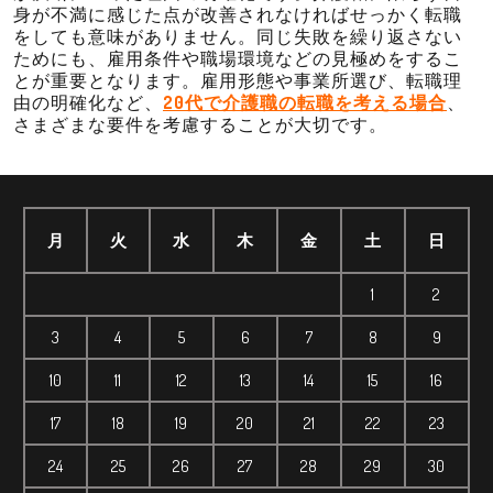
身が不満に感じた点が改善されなければせっかく転職
をしても意味がありません。同じ失敗を繰り返さない
ためにも、雇用条件や職場環境などの見極めをするこ
とが重要となります。雇用形態や事業所選び、転職理
由の明確化など、
20代で介護職の転職を考える場合
、
さまざまな要件を考慮することが大切です。
月
火
水
木
金
土
日
1
2
3
4
5
6
7
8
9
10
11
12
13
14
15
16
17
18
19
20
21
22
23
24
25
26
27
28
29
30